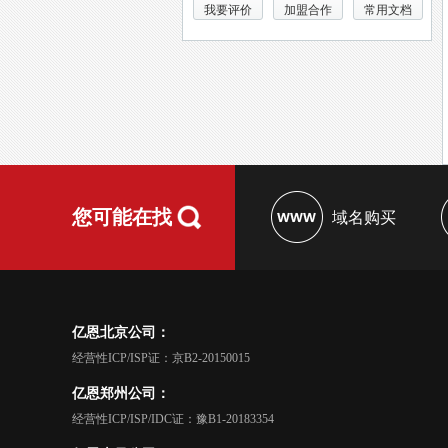
我要评价
加盟合作
常用文档
您可能在找
域名购买
亿恩北京公司：
经营性ICP/ISP证：京B2-20150015
亿恩郑州公司：
经营性ICP/ISP/IDC证：豫B1-20183354