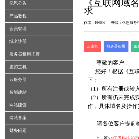
《互联网域
亿恩公告
求
产品教程
作者：EN007
来源：亿恩服务
会员管理
域名注册
云主机
服务器租用
服
服务器租用托管
尊敬的客户：
虚拟主机
您好！根据《互联
下：
云服务器
（1）所有注册或转
智能建站
（2）所有仍未完成
网站建设
作，具体域名及操作
网站备案
请各位客户提前检
财务问题
上一篇>>
亿恩科技20