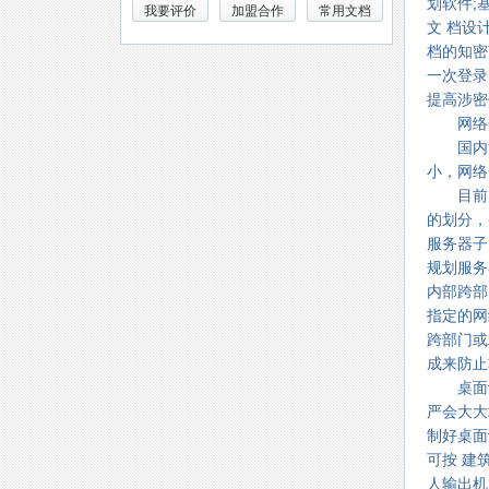
划软件;
我要评价
加盟合作
常用文档
文 档设
档的知密
一次登录
提高涉密
网络安
国内涉
小，网络
目前国
的划分，
服务器子
规划服务
内部跨部
指定的网
跨部门或
成来防止
桌面计
严会大大
制好桌面
可按 建
人输出机