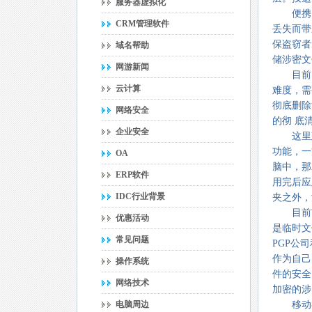
服务器虚拟化
便携电
CRM管理软件
丢失而带
保盗窃者
域名帮助
储涉密文
网游新闻
目前国
云计算
难度，需
彻底删除
网络安全
的彻 底
企业安全
这里建
功能，一
OA
脑中，那
ERP软件
用完后应
IDC行业背景
夹之外，
目前市
优惠活动
是临时文
常见问题
PGP公司
作为自己
操作系统
件的安全
网络技术
加密的涉
电脑周边
移动存