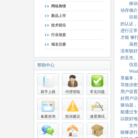
移动存
网络舆情
动存储介
新品上市
目前国
的认证，
技术前沿
进行正常
行业信息
才能 够
虽然国内
域名注册
没有较好
的丢失。
信息共
帮助中心
Wind
享服务，
导致涉密
用户设置
新手上路
代理登陆
常见问题
好用户访
驱动器，
能通过专
备案咨询
投诉建议
速度测试
以较好地
文件共
能够进行