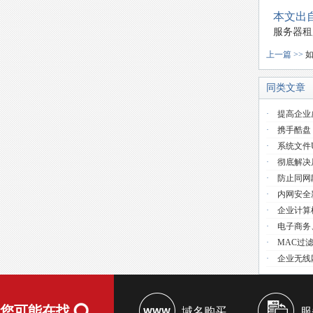
本文出自
服务器租
上一篇 >>
如
同类文章
·
提高企业
·
携手酷盘
·
系统文件use
·
彻底解决
·
防止同网
·
内网安全
·
企业计算
·
电子商务
·
MAC过
·
企业无线
您可能在找
域名购买
服