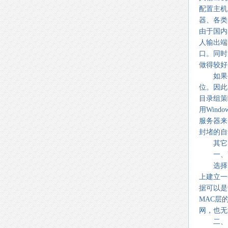
配置主机
器、各类
由于国内
人输出端
口。同时
做得较好
如果手
位。因此
目录组策
用Win
服务器来
封堵的自
其它类
一、VL
选择VL
上建立一
据可以是
MAC层
网，也无
二、网