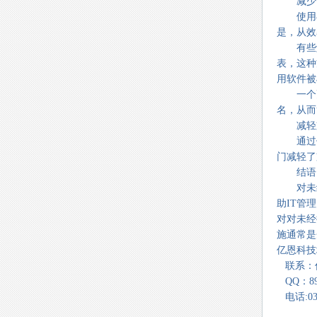
减少管
使用与
是，从效
有些解
表，这种
用软件被
一个更
名，从而
减轻支
通过使
门减轻了
结语
对未经
助IT管
对对未经
施通常是
亿恩科技地
联系：
QQ：893
电话:037