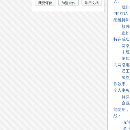
的。
我要评价
加盟合作
常用文档
我们知道
PIPE
须维持和
额外的
正如上
持造成负
网络和
未经授
例如，
而网络电
员工的
虽然Vo
作效率。
个人事务
解决
企业提
能使用，
战：
·允许
·禁止