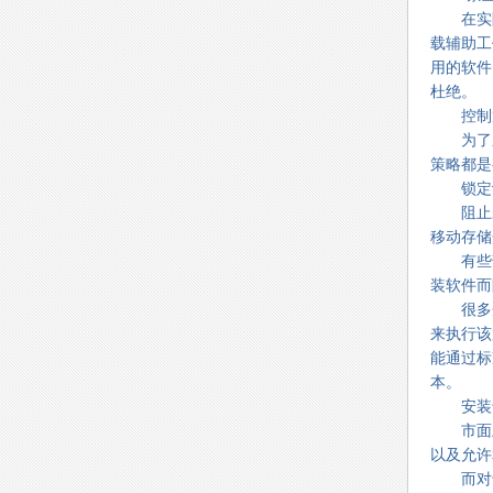
在实际
载辅助工
用的软件
杜绝。
控制
为了应
策略都是
锁定
阻止未
移动存储
有些部
装软件而
很多企
来执行该
能通过标
本。
安装专
市面上
以及允许
而对于