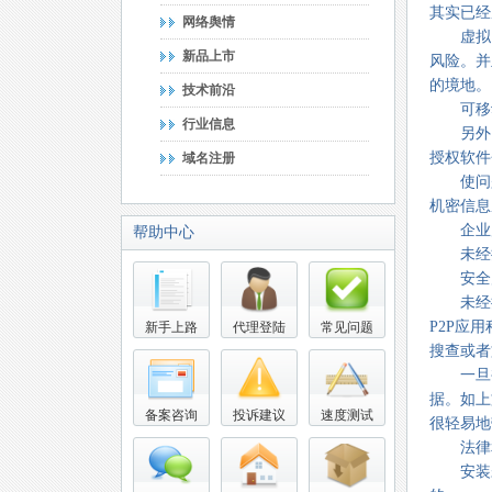
其实已经
网络舆情
虚拟电
新品上市
风险。并
的境地。
技术前沿
可移动
行业信息
另外，运
授权软件
域名注册
使问题
机密信息
企业
帮助中心
未经授
安全
未经授
P2P应
新手上路
代理登陆
常见问题
搜查或者
一旦被
据。如上
备案咨询
投诉建议
速度测试
很轻易地
法律和
安装未