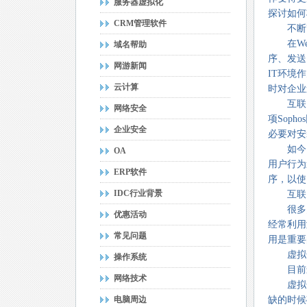
服务器虚拟化
探讨如何
CRM管理软件
不断改
在Web
域名帮助
序、发送
网游新闻
IT环境
云计算
时对企业
互联网应
网络安全
项Sop
企业安全
必要对安
如今，
OA
用户行为
ERP软件
序，以使
IDC行业背景
互联网
很多员工
优惠活动
经常利用
常见问题
用是重要
虚拟
操作系统
目前最
网络技术
虚拟化
电脑周边
缺的时候