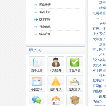
基于80
网络舆情
移动设
新品上市
域网甚至
Email。
技术前沿
另外，
行业信息
有云，还
业务系统
域名注册
大加速了
然而，
言，网络
帮助中心
相对于目
部分会与基
质的不同
对于内部
新手上路
代理登陆
常见问题
针对上面
基于80
公司的Ami
备案咨询
投诉建议
速度测试
的指纹，
由此可见
的缺乏，