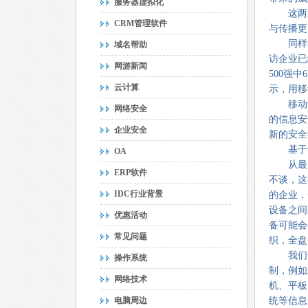
服务器虚拟化
这两三年
CRM管理软件
与传播更
同样的，
域名帮助
访企业已
网游新闻
500强中
云计算
示，用移
移动设
网络安全
的信息安
企业安全
新的安全
基于设
OA
从最先
ERP软件
不谈，这
IDC行业背景
的企业，
设备之间
优惠活动
备可能会
常见问题
织，全盘
我们一直
操作系统
制，例如
网络技术
机、平板
电脑周边
统等信息