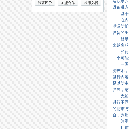
端联动的
我要评价
加盟合作
常用文档
设备准入
基于内
在内部
泄漏防护
设备的出
移动应
来越多的
如何解
一个可能
与国内
滤技术，
进行内容
是以防主
发展，这
无论是
进行不同
的需求与
合，为用
注重移
目前，移