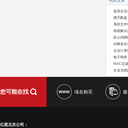
同类文章
·
提高企业
·
携手酷盘
·
系统文件use
·
彻底解决
·
防止同网
·
内网安全
·
企业计算
·
电子商务
·
MAC过
·
企业无线
您可能在找
域名购买
服
亿恩北京公司：