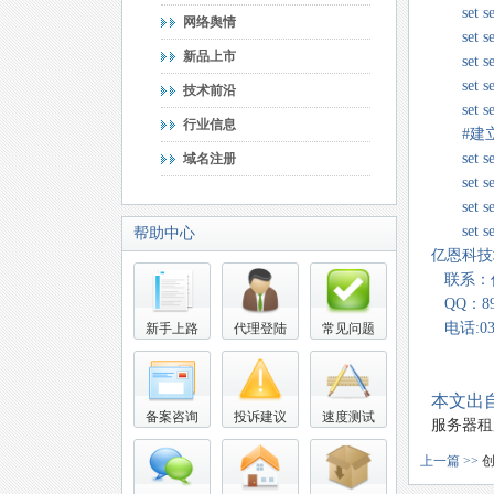
set secur
网络舆情
set secur
新品上市
set secur
set secur
技术前沿
set secur
行业信息
#建立
set secur
域名注册
set secur
set secur
set secur
帮助中心
亿恩科技地
联系：
QQ：893
电话:037
新手上路
代理登陆
常见问题
本文出自
备案咨询
投诉建议
速度测试
服务器租
上一篇 >>