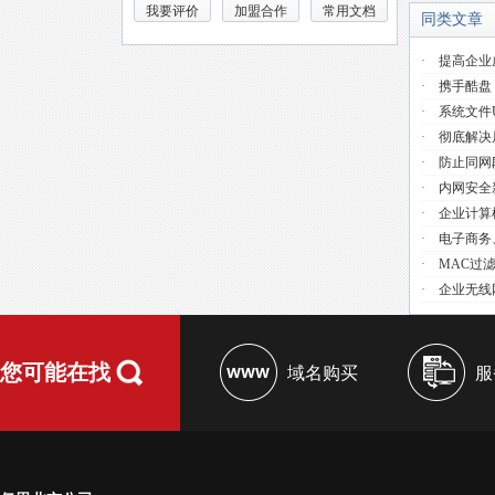
我要评价
加盟合作
常用文档
同类文章
·
提高企业
·
携手酷盘
·
系统文件use
·
彻底解决
·
防止同网
·
内网安全
·
企业计算
·
电子商务
·
MAC过
·
企业无线
您可能在找
域名购买
服