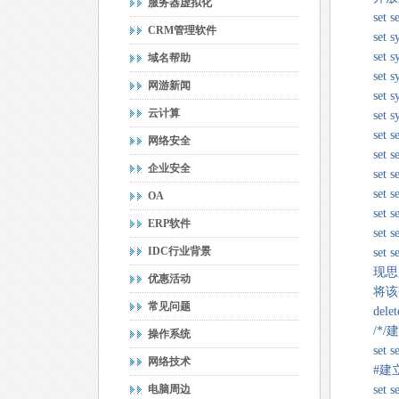
服务器虚拟化
set secur
CRM管理软件
set syst
set syst
域名帮助
set syste
网游新闻
set syste
云计算
set syste
set secur
网络安全
set secur
企业安全
set secur
set secur
OA
set secur
ERP软件
set secur
IDC行业背景
set secur
现思路
优惠活动
将该公网
常见问题
delete se
/*/建
操作系统
set secur
网络技术
#建立
电脑周边
set secur