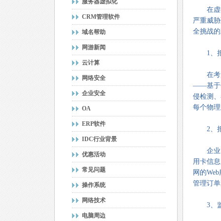
服务器虚拟化
在虚拟
CRM管理软件
严重威胁
全挑战的
域名帮助
网游新闻
1、把
云计算
在考虑
网络安全
——基于
企业安全
侵检测、
每个物理
OA
ERP软件
2、把
IDC行业背景
企业需
优惠活动
用卡信息
常见问题
网的We
管理订单
操作系统
网络技术
3、监
电脑周边