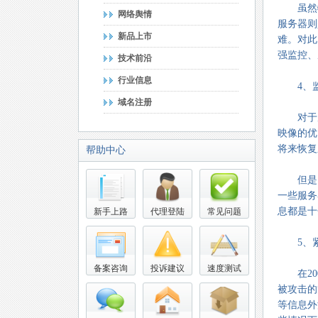
虽然物
网络舆情
服务器则
新品上市
难。对此
强监控、
技术前沿
行业信息
4、监
域名注册
对于虚
映像的优
将来恢复
帮助中心
但是，U
一些服务
息都是十
新手上路
代理登陆
常见问题
5、紧
备案咨询
投诉建议
速度测试
在200
被攻击的
等信息外