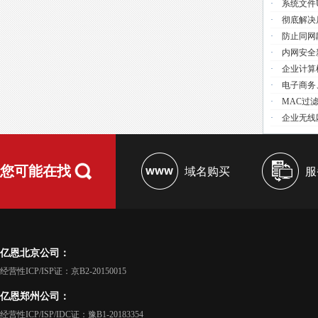
·
系统文件use
·
彻底解决
·
防止同网
·
内网安全
·
企业计算
·
电子商务
·
MAC过
·
企业无线
您可能在找
域名购买
服
亿恩北京公司：
经营性ICP/ISP证：京B2-20150015
亿恩郑州公司：
经营性ICP/ISP/IDC证：豫B1-20183354