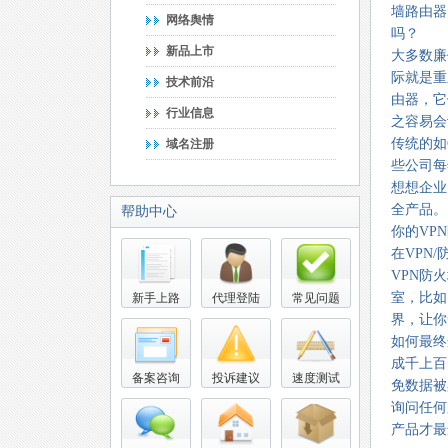
墙路由器
网络舆情
吗？
新品上市
大多数廉
际就是重
技术前沿
由器，它
行业信息
之容易会
传统的如C
域名注册
些公司每
想想企业
全产品。
帮助中心
你的VP
在VPN
VPN防
室，比如
新手上路
代理登陆
常见问题
界，让你
如何最终
成千上百
备案咨询
投诉建议
速度测试
免数据被
询问任何
产品才最