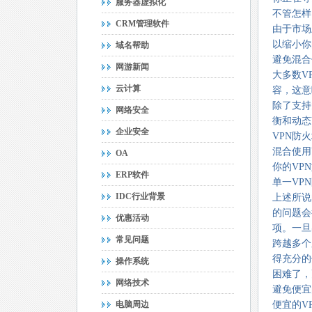
服务器虚拟化
不管怎样
CRM管理软件
由于市场
以缩小你
域名帮助
避免混合
网游新闻
大多数V
云计算
容，这意
除了支持
网络安全
衡和动态
企业安全
VPN防
混合使用
OA
你的VP
ERP软件
单一VP
IDC行业背景
上述所说
的问题会
优惠活动
项。一旦
常见问题
跨越多个
得充分的
操作系统
困难了，
网络技术
避免便宜
电脑周边
便宜的V