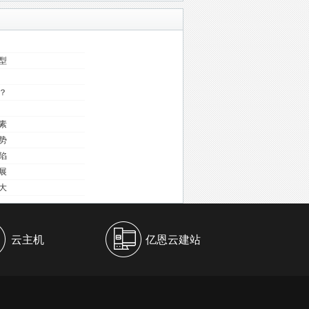
型
？
出
素
势
陷
展
大
云主机
亿恩云建站