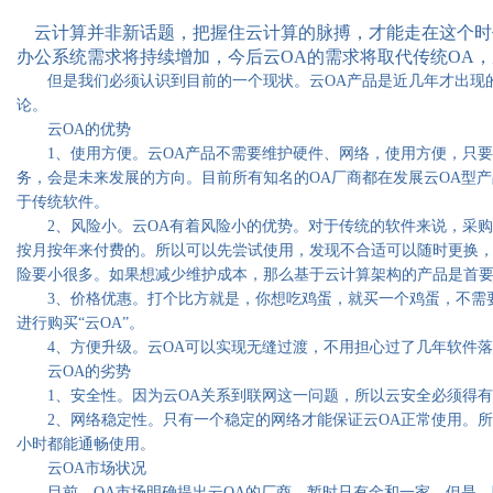
云计算并非新话题，把握住云计算的脉搏，才能走在这个时
办公系统需求将持续增加，今后云OA的需求将取代传统OA
但是我们必须认识到目前的一个现状。云OA产品是近几年才出现的
论。
云OA的优势
1、使用方便。云OA产品不需要维护硬件、网络，使用方便，只要
务，会是未来发展的方向。目前所有知名的OA厂商都在发展云OA型
于传统软件。
2、风险小。云OA有着风险小的优势。对于传统的软件来说，采购
按月按年来付费的。所以可以先尝试使用，发现不合适可以随时更换
险要小很多。如果想减少维护成本，那么基于云计算架构的产品是首
3、价格优惠。打个比方就是，你想吃鸡蛋，就买一个鸡蛋，不需要
进行购买“云OA”。
4、方便升级。云OA可以实现无缝过渡，不用担心过了几年软件落
云OA的劣势
1、安全性。因为云OA关系到联网这一问题，所以云安全必须得有
2、网络稳定性。只有一个稳定的网络才能保证云OA正常使用。所以
小时都能通畅使用。
云OA市场状况
目前，OA市场明确提出云OA的厂商，暂时只有金和一家。但是，