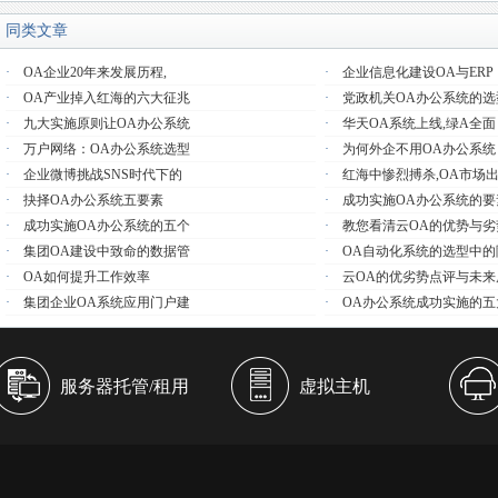
同类文章
·
OA企业20年来发展历程,
·
企业信息化建设OA与ERP
·
OA产业掉入红海的六大征兆
·
党政机关OA办公系统的选
·
九大实施原则让OA办公系统
·
华天OA系统上线,绿A全面
·
万户网络：OA办公系统选型
·
为何外企不用OA办公系统
·
企业微博挑战SNS时代下的
·
红海中惨烈搏杀,OA市场
·
抉择OA办公系统五要素
·
成功实施OA办公系统的要
·
成功实施OA办公系统的五个
·
教您看清云OA的优势与劣
·
集团OA建设中致命的数据管
·
OA自动化系统的选型中的
·
OA如何提升工作效率
·
云OA的优劣势点评与未来
·
集团企业OA系统应用门户建
·
OA办公系统成功实施的五
服务器托管/租用
虚拟主机