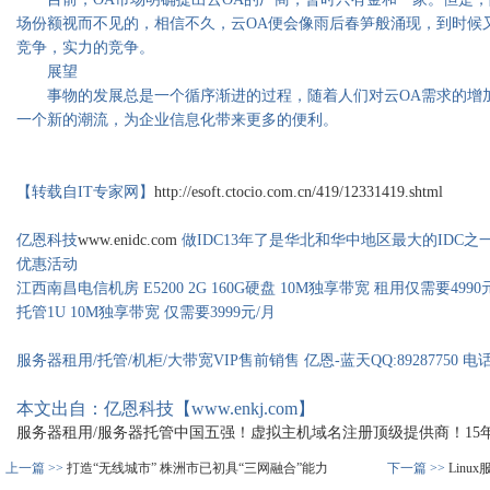
场份额视而不见的，相信不久，云OA便会像雨后春笋般涌现，到时候
竞争，实力的竞争。
展望
事物的发展总是一个循序渐进的过程，随着人们对云OA需求的增加
一个新的潮流，为企业信息化带来更多的便利。
【转载自IT专家网】
http://esoft.ctocio.com.cn/419/12331419.shtml
亿恩科技
www.enidc.com
做IDC13年了是华北和华中地区最大的IDC之
优惠活动
江西南昌电信机房 E5200 2G 160G硬盘 10M独享带宽 租用仅需要499
托管1U 10M独享带宽 仅需要3999元/月
服务器租用/托管/机柜/大带宽VIP售前销售 亿恩-蓝天QQ:89287750 电话：0
本文出自：亿恩科技【www.enkj.com】
服务器租用/服务器托管中国五强！虚拟主机域名注册顶级提供商！15年品质
上一篇 >>
打造“无线城市” 株洲市已初具“三网融合”能力
下一篇 >>
Lin