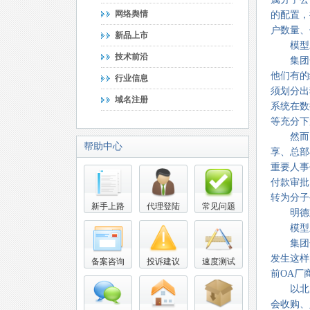
网络舆情
的配置，
户数量、
新品上市
模型二：
技术前沿
集团化
他们有的
行业信息
须划分出
域名注册
系统在数
等充分下
然而，
帮助中心
享、总部
重要人事
付款审批
转为分子
新手上路
代理登陆
常见问题
明德重工
模型三：
集团化
发生这样
备案咨询
投诉建议
速度测试
前OA厂
以北大
会收购、