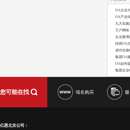
·
OA企业2
·
OA产业
·
九大实施
·
万户网络
·
企业微博
·
抉择OA
·
成功实施
·
集团OA
·
OA如何
·
集团企业
您可能在找
域名购买
服
亿恩北京公司：