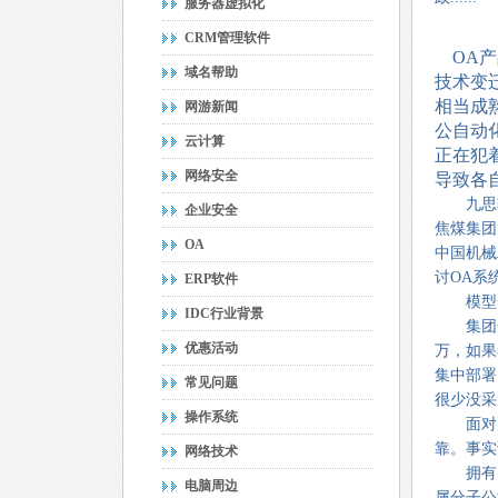
服务器虚拟化
CRM管理软件
OA产
域名帮助
技术变
相当成
网游新闻
公自动
云计算
正在犯
网络安全
导致各
九思软件
企业安全
焦煤集团
OA
中国机械
讨OA系
ERP软件
模型一：
IDC行业背景
集团化
优惠活动
万，如果
集中部署
常见问题
很少没采
操作系统
面对大
靠。事实
网络技术
拥有18
电脑周边
属分子公