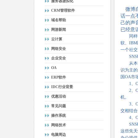
服务器虚拟化
微博自
CRM管理软件
话一点
域名帮助
己的声
已经意
网游新闻
同样，
云计算
软、IB
网络安全
一个社交
SNS时
企业安全
从本质
OA
识为主的
国OA市
ERP软件
1、O
IDC行业背景
2、O
优惠活动
机。
3、O
常见问题
交相结合
操作系统
4、O
SNS时
网络技术
这些先天
电脑周边
办公提供