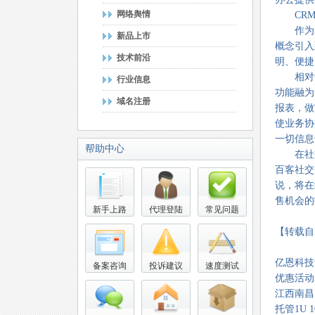
网络舆情
CRM+
作为国内
新品上市
概念引入
技术前沿
明、便捷
相对于传
行业信息
功能融为
域名注册
报表，做
使业务协
一切信息
帮助中心
在社交企
百客社交
说，将在
售机会的
新手上路
代理登陆
常见问题
【转载自
亿恩科技
备案咨询
投诉建议
速度测试
优惠活动
江西南昌电
托管1U 