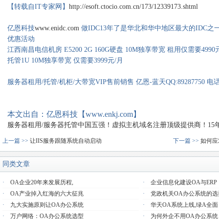
【转载自IT专家网】
http://esoft.ctocio.com.cn/173/12339173.shtml
亿恩科技
www.enidc.com
做IDC13年了是华北和华中地区最大的IDC之
优惠活动
江西南昌电信机房 E5200 2G 160G硬盘 10M独享带宽 租用仅需要499
托管1U 10M独享带宽 仅需要3999元/月
服务器租用/托管/机柜/大带宽VIP售前销售 亿恩-蓝天QQ:89287750 电话：0
本文出自：亿恩科技【www.enkj.com】
服务器租用/服务器托管中国五强！虚拟主机域名注册顶级提供商！15年品质
上一篇 >>
让IIS服务跟随系统自动启动
下一篇 >>
如何应
同类文章
·
OA企业20年来发展历程,
·
企业信息化建设OA与ERP
·
OA产业掉入红海的六大征兆
·
党政机关OA办公系统的选
·
九大实施原则让OA办公系统
·
华天OA系统上线,绿A全面
·
万户网络：OA办公系统选型
·
为何外企不用OA办公系统