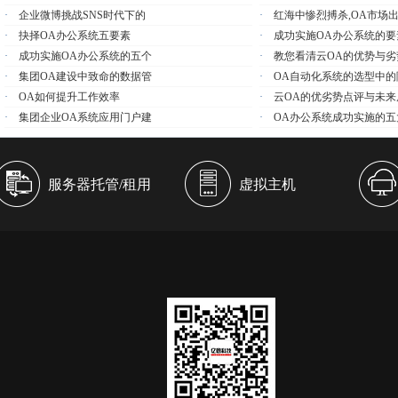
·
企业微博挑战SNS时代下的
·
红海中惨烈搏杀,OA市场
·
抉择OA办公系统五要素
·
成功实施OA办公系统的要
·
成功实施OA办公系统的五个
·
教您看清云OA的优势与劣
·
集团OA建设中致命的数据管
·
OA自动化系统的选型中的
·
OA如何提升工作效率
·
云OA的优劣势点评与未来
·
集团企业OA系统应用门户建
·
OA办公系统成功实施的五
服务器托管/租用
虚拟主机