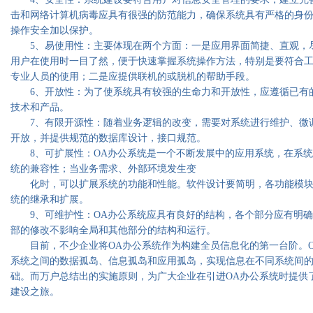
击和网络计算机病毒应具有很强的防范能力，确保系统具有严格的身
操作安全加以保护。
5、易使用性：主要体现在两个方面：一是应用界面简捷、直观，尽
用户在使用时一目了然，便于快速掌握系统操作方法，特别是要符合
专业人员的使用；二是应提供联机的或脱机的帮助手段。
6、开放性：为了使系统具有较强的生命力和开放性，应遵循已有的
技术和产品。
7、有限开源性：随着业务逻辑的改变，需要对系统进行维护、微调
开放，并提供规范的数据库设计，接口规范。
8、可扩展性：OA办公系统是一个不断发展中的应用系统，在系统
统的兼容性；当业务需求、外部环境发生变
化时，可以扩展系统的功能和性能。软件设计要简明，各功能模块
统的继承和扩展。
9、可维护性：OA办公系统应具有良好的结构，各个部分应有明确
部的修改不影响全局和其他部分的结构和运行。
目前，不少企业将OA办公系统作为构建全员信息化的第一台阶。O
系统之间的数据孤岛、信息孤岛和应用孤岛，实现信息在不同系统间
础。而万户总结出的实施原则，为广大企业在引进OA办公系统时提供
建设之旅。