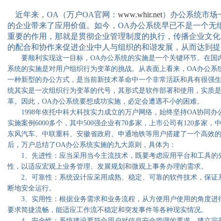
近年来，OA（万户OA官网：
www.whir.net
）办公系统市场
的企业带来了应用价值。如今，OA办公系统早已不是一个无
重要的作用，那就是贯彻企业管理制度的执行，传播企业文化
的配合和协作来促进企业中人与组织的和谐发展，从而达到提
要顺利实现这一目标，OA办公系统的实施是一个关键环节。在国内
系统的实施是对用户组织行为变革的挑战。从表面上看来，OA办公系
一种新型的办公方式，是当前新技术革命中一个非常活跃和具有很强生
统其实是一次组织行为变革的代号，其形式是软件部署和使用，实质
革。因此，OA办公系统要想成功实施，必定会遭遇不小的困难。
1998年依托中科大科技实力成立的万户网络，始终坚持OA协同办公
实施案例6000多个，其中500强企业有70多家，上市公司有120多家
东风汽车、中联重科、安徽省政府、申通地铁等用户搭建了一个高效
后，万户总结了OA办公系统实施的九大原则，具体为：
1、先进性：应当采用当今主流技术，既要考虑应用平台和工具的
性，以适应宏观上业务管理、发展规划和微观上事务办理的需求。
2、可靠性：系统设计应采用成熟、稳定、可靠的软件技术，保证系
断地安全运行。
3、实用性：根据业务需求和业务流程，从方便用户使用的角度进行
要求简捷流畅，能适应工作流不稳定和突发事件等各种现实情况。
4、安全性：系统建设要符合用户对信息安全管理的要求，建立完善