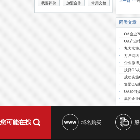
上一篇 >>
我要评价
加盟合作
常用文档
同类文章
·
OA企业2
·
OA产业
·
九大实施
·
万户网络
·
企业微博
·
抉择OA
·
成功实施
·
集团OA
·
OA如何
·
集团企业
您可能在找
域名购买
服