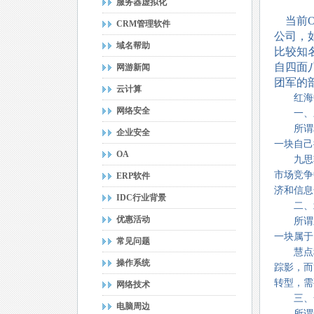
服务器虚拟化
当前O
CRM管理软件
公司，
域名帮助
比较知
自四面
网游新闻
团军的
云计算
红海中
网络安全
一、三
所谓利
企业安全
一块自己
OA
九思软件
市场竞争
ERP软件
济和信息
IDC行业背景
二、北
优惠活动
所谓新
一块属于
常见问题
慧点科技
操作系统
踪影，而
转型，需
网络技术
三、全
电脑周边
所谓全