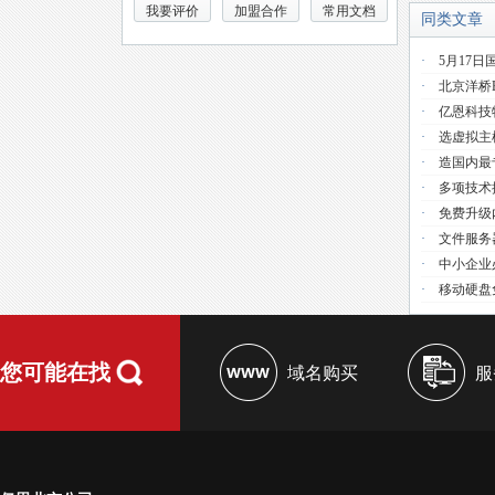
我要评价
加盟合作
常用文档
同类文章
·
5月17日
·
北京洋桥
·
亿恩科技
·
选虚拟主
·
造国内最
·
多项技术提
·
免费升级
·
文件服务器
·
中小企业必
·
移动硬盘免
您可能在找
域名购买
服