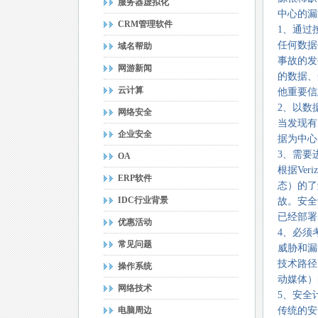
服务器虚拟化
中心的漏
CRM管理软件
1、通过
任何数据
域名帮助
事故的发
网游新闻
的数据、
云计算
他重要信
2、以数
网络安全
当发现有
企业安全
据为中心
3、需要
OA
根据Ve
ERP软件
态）的了
IDC行业背景
故。安全
已经部署
优惠活动
4、必须
常见问题
威胁和漏
技术路径
操作系统
动媒体）
网络技术
5、安全
电脑周边
传统的安