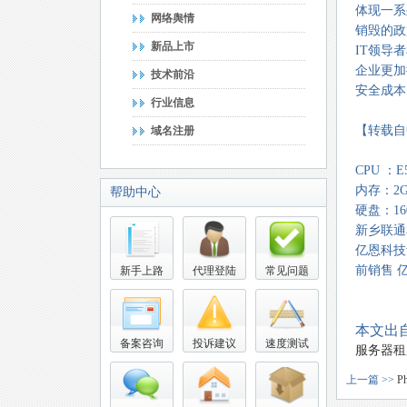
体现一系
网络舆情
销毁的政
新品上市
IT领导
企业更加
技术前沿
安全成本
行业信息
【转载自
域名注册
CPU ：E
内存：2G
帮助中心
硬盘：16
新乡联通
亿恩科技
前销售 亿恩
新手上路
代理登陆
常见问题
本文出自
备案咨询
投诉建议
速度测试
服务器租
上一篇 >>
P