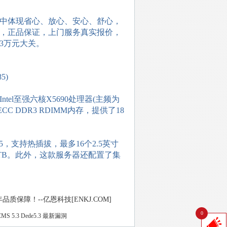
中体现省心、放心、安心、舒心，
，正品保证，上门服务真实报价，
破3万元大关。
85)
tel至强六核X5690处理器(主频为
C DDR3 RDIMM内存，提供了18
D5，支持热插拔，最多16个2.5英寸
6TB。此外，这款服务器还配置了集
保障！--亿恩科技[ENKJ.COM]
0
MS 5.3 Dede5.3 最新漏洞