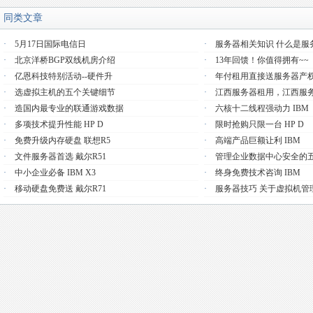
同类文章
·
5月17日国际电信日
·
服务器相关知识 什么是服
·
北京洋桥BGP双线机房介绍
·
13年回馈！你值得拥有~~
·
亿恩科技特别活动--硬件升
·
年付租用直接送服务器产
·
选虚拟主机的五个关键细节
·
江西服务器租用，江西服
·
造国内最专业的联通游戏数据
·
六核十二线程强动力 IBM
·
多项技术提升性能 HP D
·
限时抢购只限一台 HP D
·
免费升级内存硬盘 联想R5
·
高端产品巨额让利 IBM
·
文件服务器首选 戴尔R51
·
管理企业数据中心安全的
·
中小企业必备 IBM X3
·
终身免费技术咨询 IBM
·
移动硬盘免费送 戴尔R71
·
服务器技巧 关于虚拟机管