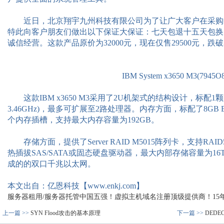
近日，北京翔宇九州科技有限公司为了让广大客户在采购
特此向客户朋友们做出以下保证大保证：七天包退十五天包换
诚信经营。这款产品原价为32000元，现在仅售29500元，跌
IBM System x3650 M3(7945O
这款IBM x3650 M3采用了2U机架式的结构设计，标配1颗In
3.46GHz)，最多可扩展至2路处理器。内存方面，标配了8GB EC
个内存插槽，支持最大内存容量为192GB。
存储方面，提供了Server RAID M5015阵列卡，支持RAI
热插拔SAS/SATA或固态硬盘驱动器，最大内部存储容量为1
成的的双口千兆以太网。
本文出自：亿恩科技【www.enkj.com】
服务器租用/服务器托管中国五强！虚拟主机域名注册顶级提供商！15年品质
上一篇 >>
SYN Flood攻击的基本原理
下一篇 >>
DEDEC