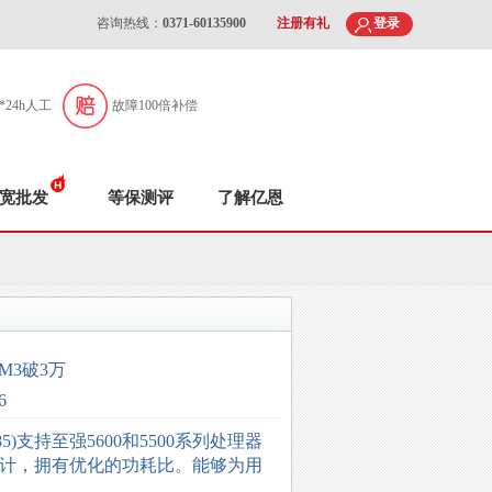
咨询热线：
0371-60135900
注册有礼
登录
7*24h人工
故障100倍补偿
宽批发
等保测评
了解亿恩
 M3破3万
6
45O85)支持至强5600和5500系列处理器
计，拥有优化的功耗比。能够为用