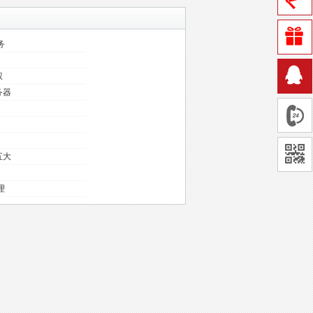
务
权
务器
五大
理