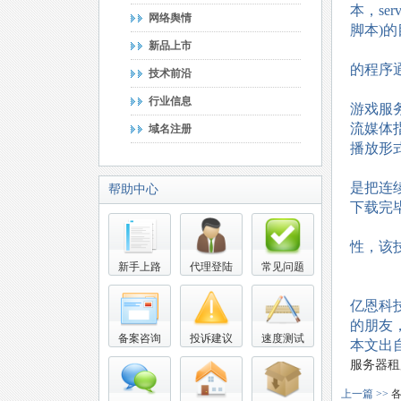
本，se
网络舆情
脚本)
新品上市
的程序
技术前沿
行业信息
游戏服
流媒体
域名注册
播放形
是把连
帮助中心
下载完
性，该
新手上路
代理登陆
常见问题
亿恩科
的朋友，
备案咨询
投诉建议
速度测试
本文出自
服务器租
上一篇 >>
各