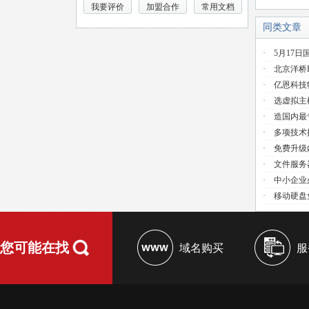
我要评价
加盟合作
常用文档
同类文章
·
5月17日
·
北京洋桥
·
亿恩科技
·
选虚拟主
·
造国内最
·
多项技术提
·
免费升级
·
文件服务器
·
中小企业必
·
移动硬盘免
您可能在找
域名购买
服