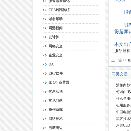
服务器虚拟化
CRM管理软件
报道指
域名帮助
另有消
网游新闻
得超额
云计算
本文出自
网络安全
服务器租
企业安全
上一篇 >>
OA
ERP软件
同类文章
IDC行业背景
·
涉嫌商标
优惠活动
·
何谓由“
·
什么是服
常见问题
·
租用服务
操作系统
·
中国电信
网络技术
·
黑客技术
·
惠普CE
电脑周边