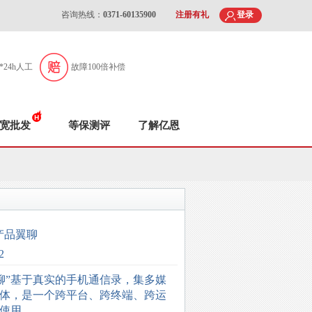
咨询热线：
0371-60135900
注册有礼
登录
7*24h人工
故障100倍补偿
宽批发
等保测评
了解亿恩
产品翼聊
2
翼聊”基于真实的手机通信录，集多媒
体，是一个跨平台、跨终端、跨运
使用。