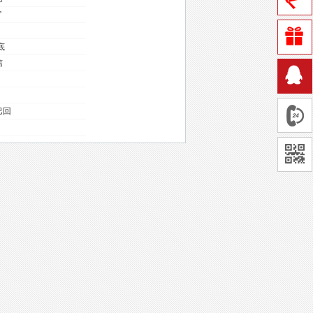
”
底
信
巴回