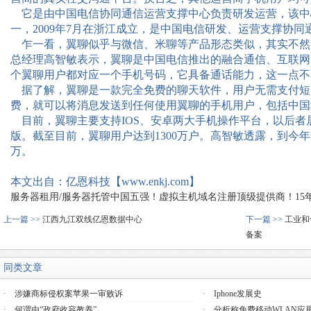
它是由中国电信协同通信运营支撑中心负责研发运营，该中心
一，2009年7月在浙江成立，是中国电信研发、运营支撑协同
乍一看，翼聊似乎与微信、米聊等产品形态类似，其实不然
总经理高智敏表示，翼聊是中国电信推出的融合通信、互联网
个翼聊用户都对应一个手机号码，它具备通话能力，这一点不
据了解，翼聊是一款完全免费的聊天软件，用户无需支付短
费，就可以将消息发送到任何使用翼聊的手机用户，包括中国
目前，翼聊主要支持IOS、安卓两大手机操作平台，以后者
版。截至目前，翼聊用户达到1300万户。高智敏透露，到今年
万。
本文出自：亿恩科技【www.enkj.com】
服务器租用/服务器托管中国五强！虚拟主机域名注册顶级提供商！15年品质
上一篇 >>
江西九江双线亿恩数据中心
下一篇 >>
工业和
备案
同类文章
·
涉嫌商标侵权案苹果一审败诉
·
Iphone发展史
·
何谓由“政府收容教养”
·
分析称免费移动WLAN应