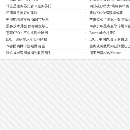
·
什么是服务器托管？服务器托
·
四川破获特大“网络传销案
·
租用服务器好的建议
·
新款Kindle阅读器或将
·
中国电信进军移动IM市场主
·
苹果欲私了唯冠一案 唯冠
·
黑客技术升级 仅靠键盘敲击
·
16岁少年黑客盗取信用卡
·
惠普CEO：不久或现全球网
·
Facebook今将IPO
·
IDC：调研显示亚太地区制
·
IDC：中国PC显示器市场
·
24券团购网宁波站撤销 合
·
雅虎或将数周内让阿里巴
·
猪八戒威客网被指为收高额手
·
团宝网新域名xintuan