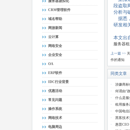
服务器虚拟化
段盗取
CRM管理软件
分析与
据悉，
域名帮助
研发相
网游新闻
云计算
本文出自
服务器租
网络安全
上一篇 >>
企业安全
作的通知
OA
ERP软件
同类文章
IDC行业背景
·
涉嫌商标
优惠活动
·
何谓由“
·
什么是服
常见问题
·
租用服务
操作系统
·
中国电信
网络技术
·
黑客技术
·
惠普CE
电脑周边