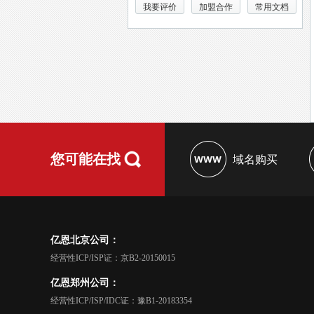
我要评价
加盟合作
常用文档
您可能在找
域名购买
亿恩北京公司：
经营性ICP/ISP证：京B2-20150015
亿恩郑州公司：
经营性ICP/ISP/IDC证：豫B1-20183354