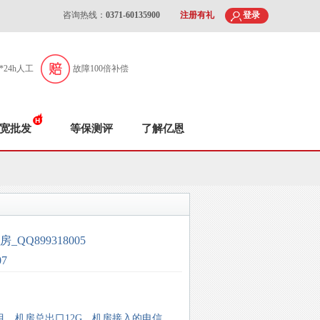
咨询热线：
0371-60135900
注册有礼
登录
7*24h人工
故障100倍补偿
宽批发
等保测评
了解亿恩
Q899318005
07
目，机房总出口12G，机房接入的电信、