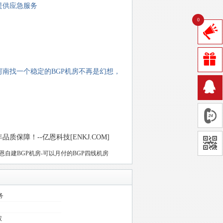
您提供应急服务
0
南找一个稳定的BGP机房不再是幻想，
保障！--亿恩科技[ENKJ.COM]
恩自建BGP机房-可以月付的BGP四线机房
务
权