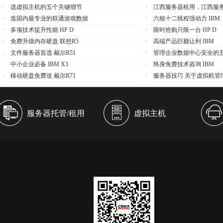
·
选虚拟主机的五个关键细节
·
江西服务器租用，江西服
·
造国内最专业的联通游戏数据
·
六核十二线程强动力 IBM
·
多项技术提升性能 HP D
·
限时抢购只限一台 HP D
·
免费升级内存硬盘 联想R5
·
高端产品巨额让利 IBM
·
文件服务器首选 戴尔R51
·
管理企业数据中心安全的
·
中小企业必备 IBM X3
·
终身免费技术咨询 IBM
·
移动硬盘免费送 戴尔R71
·
服务器技巧 关于虚拟机管
服务器托管/租用
虚拟主机