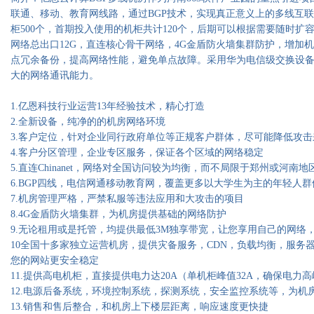
联通、移动、教育网线路，通过BGP技术，实现真正意义上的多线互
柜500个，首期投入使用的机柜共计120个，后期可以根据需要随时扩
网络总出口12G，直连核心骨干网络，4G金盾防火墙集群防护，增加
点冗余备份，提高网络性能，避免单点故障。采用华为电信级交换设备，
大的网络通讯能力。
1.亿恩科技行业运营13年经验技术，精心打造
2.全新设备，纯净的的机房网络环境
3.客户定位，针对企业同行政府单位等正规客户群体，尽可能降低攻击
4.客户分区管理，企业专区服务，保证各个区域的网络稳定
5.直连Chinanet，网络对全国访问较为均衡，而不局限于郑州或河南地
6.BGP四线，电信网通移动教育网，覆盖更多以大学生为主的年轻人
7.机房管理严格，严禁私服等违法应用和大攻击的项目
8.4G金盾防火墙集群，为机房提供基础的网络防护
9.无论租用或是托管，均提供最低3M独享带宽，让您享用自己的网络
10全国十多家独立运营机房，提供灾备服务，CDN，负载均衡，服务
您的网站更安全稳定
11.提供高电机柜，直接提供电力达20A（单机柜峰值32A，确保电力
12.电源后备系统，环境控制系统，探测系统，安全监控系统等，为机
13.销售和售后整合，和机房上下楼层距离，响应速度更快捷