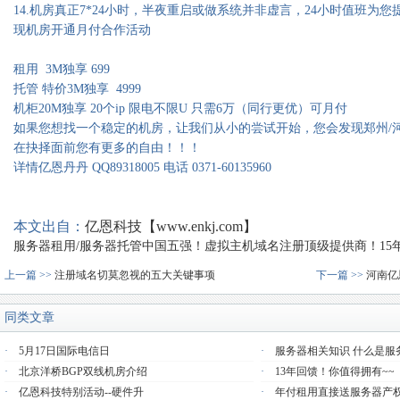
14.机房真正7*24小时，半夜重启或做系统并非虚言，24小时值班为
现机房开通月付合作活动
租用 3M独享 699
托管 特价3M独享 4999
机柜20M独享 20个ip 限电不限U 只需6万（同行更优）可月付
如果您想找一个稳定的机房，让我们从小的尝试开始，您会发现郑州/河
在抉择面前您有更多的自由！！！
详情亿恩丹丹 QQ89318005 电话 0371-60135960
本文出自：
亿恩科技【www.enkj.com】
服务器租用/服务器托管中国五强！虚拟主机域名注册顶级提供商！15年品质
上一篇 >>
注册域名切莫忽视的五大关键事项
下一篇 >>
河南亿
同类文章
·
5月17日国际电信日
·
服务器相关知识 什么是服
·
北京洋桥BGP双线机房介绍
·
13年回馈！你值得拥有~~
·
亿恩科技特别活动--硬件升
·
年付租用直接送服务器产