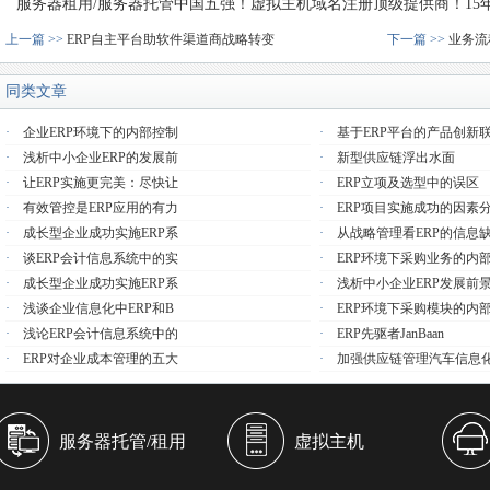
服务器租用/服务器托管中国五强！虚拟主机域名注册顶级提供商！15年品质
上一篇 >>
ERP自主平台助软件渠道商战略转变
下一篇 >>
业务流
同类文章
·
企业ERP环境下的内部控制
·
基于ERP平台的产品创新
·
浅析中小企业ERP的发展前
·
新型供应链浮出水面
·
让ERP实施更完美：尽快让
·
ERP立项及选型中的误区
·
有效管控是ERP应用的有力
·
ERP项目实施成功的因素
·
成长型企业成功实施ERP系
·
从战略管理看ERP的信息
·
谈ERP会计信息系统中的实
·
ERP环境下采购业务的内
·
成长型企业成功实施ERP系
·
浅析中小企业ERP发展前
·
浅谈企业信息化中ERP和B
·
ERP环境下采购模块的内
·
浅论ERP会计信息系统中的
·
ERP先驱者JanBaan
·
ERP对企业成本管理的五大
·
加强供应链管理汽车信息
服务器托管/租用
虚拟主机