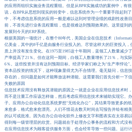
的应用而组织实施业务流程重组。但是从BPR实施成功的案例中，有
说，在BPR从思想到现实的转变中，信息系统作为一个重要手段起到了
中，不考虑信息系统的应用一般是难以达到对管理业绩的戏剧性改善
前，不首先进行业务流程重组，也是很难达到预期效果的。这里提到的信息
发展到今天的ERP系统。
根据美国的一项统计，在整个80年代，美国企业在信息技术（Information T
亿美金，其中的8千亿是由服务行业投入的。尽管这样大的巨资投入，
质上并没有发生变化。在1975至1985这十年期间，蓝领工人数量减少
产率提高了21％。但在这同一期间，白领工人数量增长了21％，与实
6％。这些投资并没有达到预期目标。经济学家们称之为“生产率悖论”
资本品投资的情况下，这种现象显得尤为不合情理。毫无疑问，信息
存在的，但问题是如何才能释放这种潜能。这需要我们首先分析一下
失败的原因
信息技术应用没有释放其潜能的原因之一就是企业在应用信息技术时
而不是注重工作应该怎样做，然后考虑应用信息技术来辅助实现它。
子。应用办公自动化信息系统梦想“无纸化办公”，其结果导致更多的
来愈多，格式愈来愈漂亮。人们不惜花去数天时间去写报告并绘有精
的认可或批准。因为在办公自动化软件上修改文字和图表实在太容易
得到每一级管理层的欣赏。问题就在于处理办公事务的流程和方式没
在应用信息技术为顾客提供服务方面，也会经常导致一些问题。运行