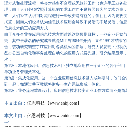
理方式和处理流程，将会对很多不合理或无效的工作（也许手工业务
理，由于人们必须按照计算机的要求工作而不是按照顾客的要求办事
式。人们经常认识到对流程进行一些改变是有益的，但往往因为要改
搁置，因而人们经常认为信息技术应用会导致不灵活而不是灵活，信
信息技术的正确应用方式
由于众多企业在应用信息技术方面难以达到预期目标，一些企业开始
究。其中最著名的研究成果就是MIT自1984年开始，直至1991才结束
告，该项研究调查了IT应用对各类机构的影响，研究人员发现：成功的
些办公室自动化和事务处理自动化的应用方式要先进。研究结果显示，
次：
第1级：本地化应用。信息技术相互独立地应用在一个企业的各个部门
单项业务管理效率化。
第2级：集成化应用。当一个企业应用信息技术进入成熟期时，他们会
到一起，如通过共享数据将财务与生产系统集成一体化。
第3级：业务流程重新设计。应用信息技术转变企业工作方式而不是简
本文出自：
亿恩科技【www.enkj.com】
本文出自：
亿恩科技【www.enidc.com】
-->