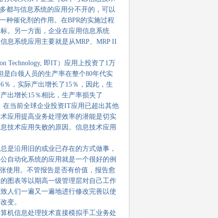
很多都与信息系统的应用分不开的，可以
一种催化剂的作用。在BPR的实施过程
目标。另一方面，企业在应用信息系统
系统应用主要就是从MRP、MRP II
echnology, 即IT）应用上投资了1万
但是白领人员的生产率在整个80年代实
了6％，实际产出增长了15％，因此，生
际产出增长15％相比，生产率损失了
。在当前全球企业投资IT应用已超出其他
技术应用提高业务处理效率的潜能是切实
信息技术应用失败的原因。信息技术应用
，总是沿用旧的或业已存在的方式做事，
办公自动化系统的应用就是一个很好的例
纸张使用。不管报告是否有价值，报告愈
美的图表等以期高一级管理层对自己工作
以致人们一遍又一遍地进行修改完善以使
有改变。
计算机信息处理技术直接模拟手工业务处