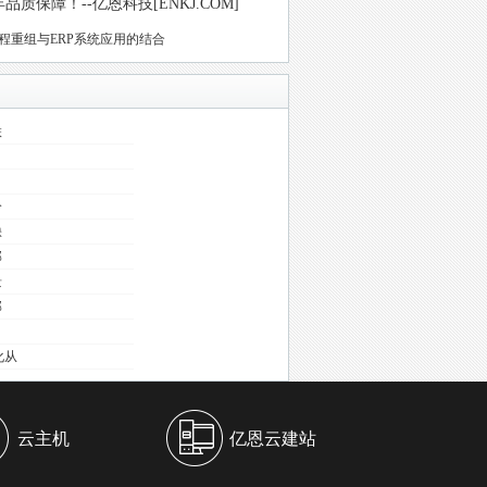
保障！--亿恩科技[ENKJ.COM]
程重组与ERP系统应用的结合
联
分
缺
部
景
部
化从
云主机
亿恩云建站