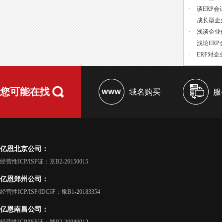
·
谈ERP
·
成长型企
·
浅谈企业
·
浅论ER
·
ERP对
您可能在找
域名购买
服
亿恩北京公司：
经营性ICP/ISP证：京B2-20150015
亿恩郑州公司：
经营性ICP/ISP/IDC证：豫B1-20183354
亿恩南昌公司：