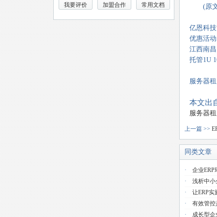
我要评价
加盟合作
常用文档
(原文地址：h
亿恩科技
优惠活动
江西南昌电
托管1U 
服务器租用
本文出自
服务器租
上一篇 >>
同类文章
·
企业ER
·
浅析中小
·
让ERP
·
有效管控
·
成长型企