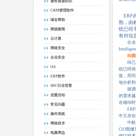
服务器虚拟化
CRM管理软件
ERP
域名帮助
熟，由
统已经
网游新闻
有对信
云计算
企业在应
网络安全
Inte
BI
企业安全
BI已成
OA
统已经得
值，而同
ERP软件
地分析和
IDC行业背景
据调查显
优惠活动
的需求越
在做BI
常见问题
ERP和
操作系统
中又存在
中航国际
网络技术
CIO既
电脑周边
偏IT技