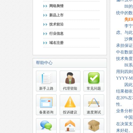
网络舆情
BI的源
统中的数
新品上市
先E
技术前沿
李宁集团
虑。与此
行业信息
沙爽说
域名注册
承担保证
中在数据
技术角度
帮助中心
BI系统
用到四则
YYYY-
因此，B
新手上路
代理登陆
常见问题
结果都依
在20%
性。 企
业务分析
备案咨询
投诉建议
速度测试
中国人
在决策支
来好处。