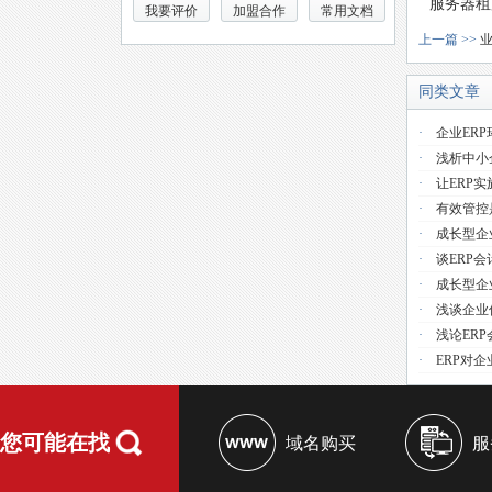
服务器租
我要评价
加盟合作
常用文档
上一篇 >>
同类文章
·
企业ER
·
浅析中小
·
让ERP
·
有效管控
·
成长型企
·
谈ERP
·
成长型企
·
浅谈企业
·
浅论ER
·
ERP对
您可能在找
域名购买
服