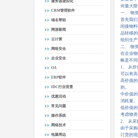
服务器虚拟化
何最大限
CRM管理软件
一、 物
首先我们
域名帮助
间接物料
网游新闻
品转移的
云计算
组织生产
二、 物
网络安全
在企业物
企业安全
略是不同
1、 从
OA
可以有高
ERP软件
高价值的
IDC行业背景
则。
中价值的
优惠活动
消耗量。
常见问题
低价值的
考虑物资
操作系统
2、 从
网络技术
由于采购
电脑周边
订货的现