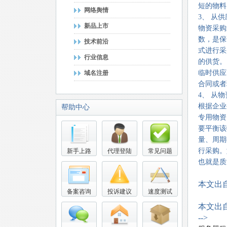
短的物料
网络舆情
3、 从
新品上市
物资采购
数，是保
技术前沿
式进行采
行业信息
的供货。
临时供应
域名注册
合同或者
4、 从
根据企业
帮助中心
专用物资
要平衡该
量、周期
行采购。
新手上路
代理登陆
常见问题
也就是质
本文出
备案咨询
投诉建议
速度测试
本文出
-->