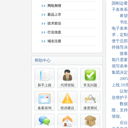
国刚边看
网络舆情
子表单系
新品上市
希望的
书生负
技术前沿
电子表单
行业信息
求，定制
便于总部
域名注册
持领导决
接着，
期只需要
帮助中心
填写表单
集团决定
2005
上线;1
新手上路
代理登陆
常见问题
以智能
息维护子
数据填
备案咨询
投诉建议
速度测试
限，支持
填报。
后台管