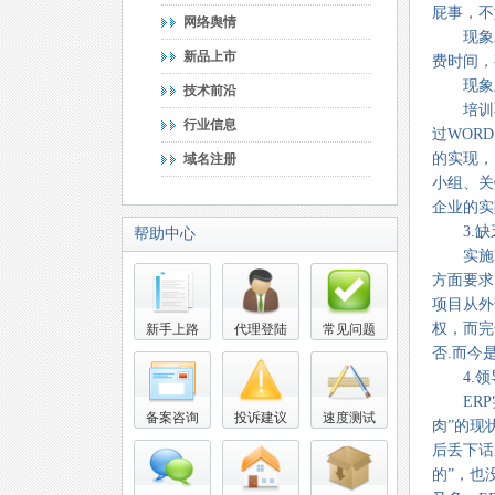
屁事，不
网络舆情
现象二
新品上市
费时间，
现象三
技术前沿
培训不
行业信息
过WOR
的实现，
域名注册
小组、关
企业的实
3.缺
帮助中心
实施E
方面要求
项目从外
权，而完
新手上路
代理登陆
常见问题
否.而今
4.领
ERP实
备案咨询
投诉建议
速度测试
肉”的现
后丢下话
的”，也