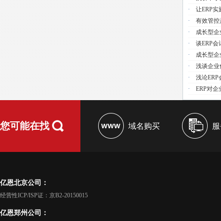
·
让ERP
·
有效管控
·
成长型企
·
谈ERP
·
成长型企
·
浅谈企业
·
浅论ER
·
ERP对
您可能在找
域名购买
服
亿恩北京公司：
经营性ICP/ISP证：京B2-20150015
亿恩郑州公司：