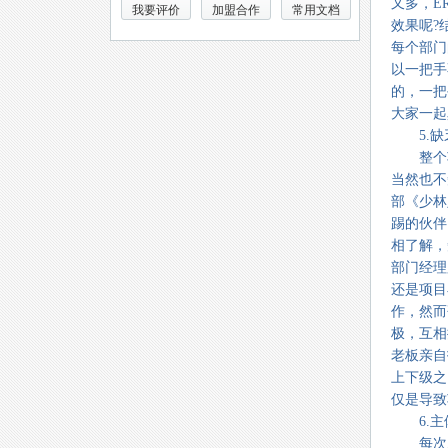
又多，E
我要评价
加盟合作
常用文档
效果呢?
每个部门
以一把手
的，一把
大家一起
5.缺
整个项
当然也不
部《少林
踢的伙伴
相了解，
部门经理
还是项目
作，然而
极，互相
老板亲自
上下级之
仅是导致
6.主
每次顾问