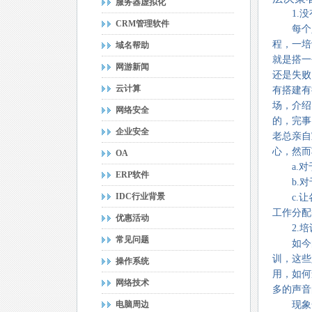
服务器虚拟化
1.没
CRM管理软件
每个人
程，一培
域名帮助
就是搭一
网游新闻
还是失败
云计算
有搭建有
场，介绍
网络安全
的，完事
企业安全
老总亲自
心，然而
OA
a.对于
ERP软件
b.对于
IDC行业背景
c.让各
工作分配
优惠活动
2.培
常见问题
如今的
训，这些
操作系统
用，如何
网络技术
多的声音
电脑周边
现象一：