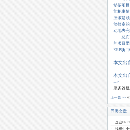
够按项目
能把事情
应该是顾
够搞定的
动地去完
总而言
的项目团
ERP项
本文出
本文出
-->
服务器租
上一篇 >>
和
同类文章
·
企业ER
·
浅析中小