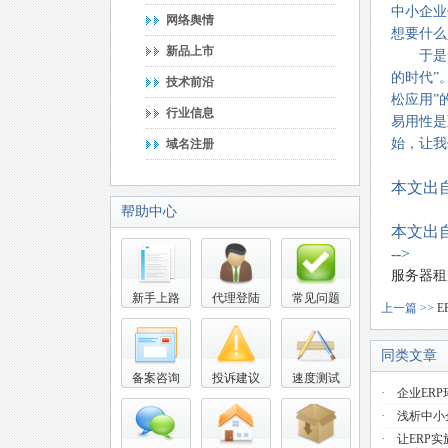
中小企业
网络舆情
想要什么
新品上市
于是一种
的时代”
技术前沿
松应用”
行业信息
易用性是
始，让我
域名注册
本文出
帮助中心
本文出
-->
服务器租
新手上路
代理登陆
常见问题
上一篇 >>
E
同类文章
备案咨询
投诉建议
速度测试
·
企业ER
·
浅析中小
·
让ERP