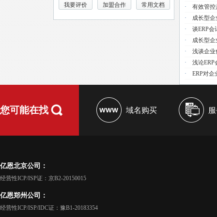
我要评价
加盟合作
常用文档
·
有效管控
·
成长型企
·
谈ERP
·
成长型企
·
浅谈企业
·
浅论ER
·
ERP对
您可能在找
域名购买
服
亿恩北京公司：
经营性ICP/ISP证：京B2-20150015
亿恩郑州公司：
经营性ICP/ISP/IDC证：豫B1-20183354