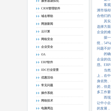
服务器虚拟化
客观地说
CRM管理软件
洲市场却
合他们的
域名帮助
其实，近
网游新闻
选择方面
云计算
企业的难
据一份在
网络安全
统，54
企业安全
问题不好
的确，
OA
企业的信
ERP软件
惑。ER
IDC行业背景
当然，我
上，在中
优惠活动
身劣势、
常见问题
的，但是
多工作要
操作系统
而现在
网络技术
让中小企
电脑周边
的发展，