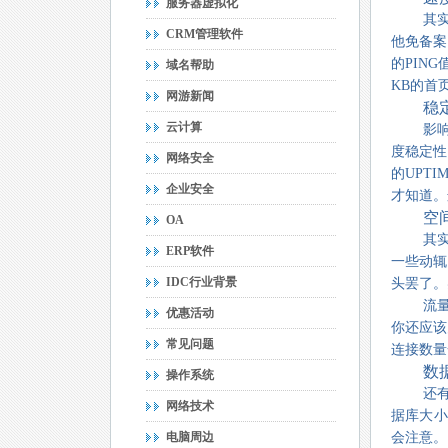
服务器虚拟化
其
CRM管理软件
他免备案
的PIN
域名帮助
KB的首
网游新闻
稳
云计算
影
度稳定性
网络安全
的UPT
企业安全
才知道。
空
OA
其
ERP软件
一些动辄
IDC行业背景
头罢了。
流
优惠活动
你还应该
常见问题
连接数量一
数
操作系统
还
网络技术
据库大小
电脑周边
会注意。