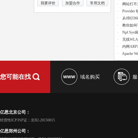
我要评价
加盟合作
常用文档
·
网站打不
·
Provider 
·
从0到33
·
教你如何手
·
Npf.s
·
无线WL
·
内网AR
·
Apache 
您可能在找
域名购买
服
亿恩北京公司：
经营性ICP/ISP证：京B2-20150015
亿恩郑州公司：