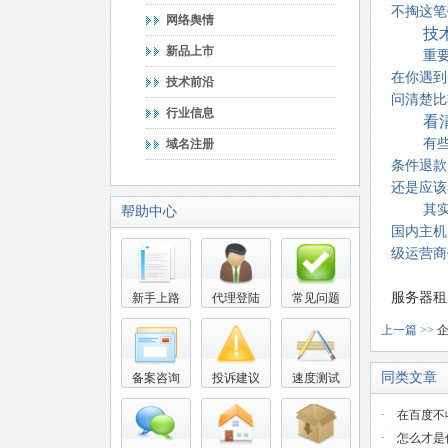
不掏这笔
网络舆情
技
新品上市
重
在你遇到
技术前沿
问清楚比
行业信息
看
有
域名注册
条件退款
还是应该
其
帮助中心
国内主机
级运营商
服务器租
新手上路
代理登陆
常见问题
上一篇 >>
同类文章
备案咨询
投诉建议
速度测试
·
在百度不
·
怎么才是