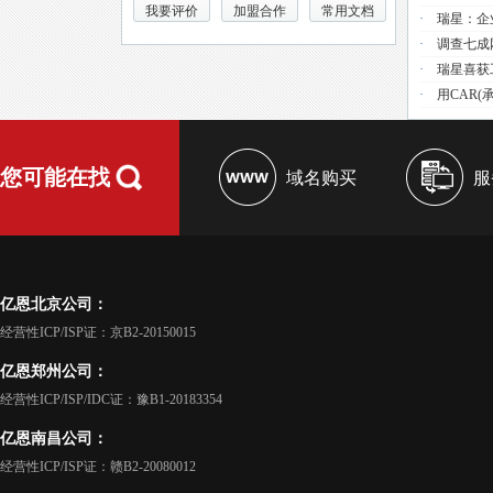
我要评价
加盟合作
常用文档
·
瑞星：企
·
调查七成
·
瑞星喜获
·
用CAR(
您可能在找
域名购买
服
亿恩北京公司：
经营性ICP/ISP证：京B2-20150015
亿恩郑州公司：
经营性ICP/ISP/IDC证：豫B1-20183354
亿恩南昌公司：
经营性ICP/ISP证：赣B2-20080012