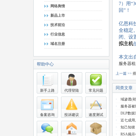
7）用“
网络舆情
回”！
新品上市
亿恩科
技术前沿
全稳定
行业信息
闭、设
拟主机
域名注册
本文出
服务器租
帮助中心
上一篇 >>
同类文章
新手上路
代理登陆
常见问题
·
域渗透(初
·
服务器被
·
DLP数
备案咨询
投诉建议
速度测试
·
近七成用
·
知己知彼
·
RSA揭