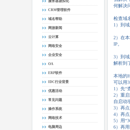
服务器虚拟化
何解决
CRM管理软件
检查域
域名帮助
1）到
网游新闻
云计算
2）在本
IP。
网络安全
企业安全
3）到
解析到
OA
ERP软件
本地的H
IDC行业背景
可以用3
1）先“
优惠活动
2）重
常见问题
自启动
3）再点
操作系统
4）再点
网络技术
5）用“
6）再用
电脑周边