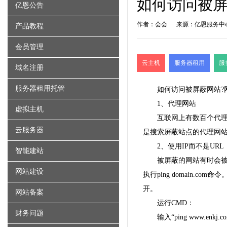
如何访问被屏
亿恩公告
作者：会会
来源：亿恩服务中
产品教程
会员管理
云主机
服务器租用
服
域名注册
服务器租用托管
如何访问被屏蔽网站?
1、代理网站
虚拟主机
互联网上有数百个代
云服务器
是搜索屏蔽站点的代理网
2、使用IP而不是URL
智能建站
被屏蔽的网站有时会被
网站建设
执行ping domain
开。
网站备案
运行CMD：
财务问题
输入“ping www