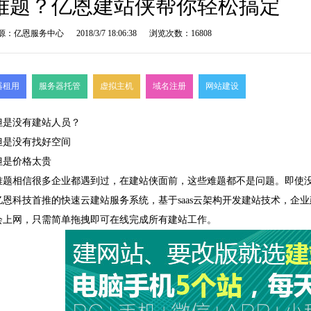
难题？亿恩建站侠帮你轻松搞定
源：亿恩服务中心
2018/3/7 18:06:38
浏览次数：16808
器租用
服务器托管
虚拟主机
域名注册
网站建设
但是没有建站人员？
但是没有找好空间
但是价格太贵
难题相信很多企业都遇到过，在建站侠面前，这些难题都不是问题。即使
亿恩科技
首推的快速
云建站
服务系统，基于saas云架构开发建站技术，
会上
网，只需简单拖拽即可在线完成所有建站工作。