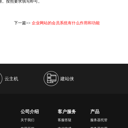
册。按照要求填写即可。
下一篇>>
企业网站的会员系统有什么作用和功能
云主机
建站侠
公司介绍
客户服务
产品
关于我们
客服答疑
服务器托管