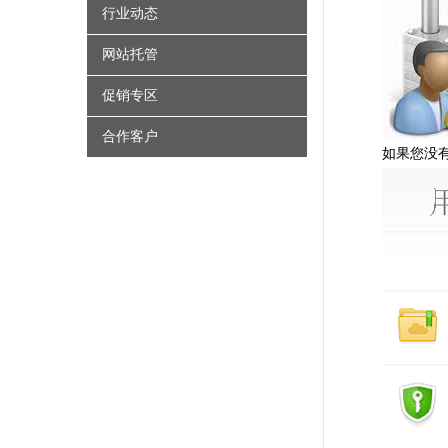
行业动态
网站托管
促销专区
合作客户
如果您没