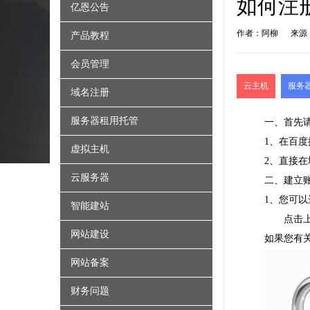
如何注
亿恩公告
作者：阿柳
来源
产品教程
会员管理
云主机
服务
域名注册
服务器租用托管
一、首先
1、
在百度
虚拟主机
2、
直接在
云服务器
二、建立
1
、您可以
智能建站
点击上
网站建设
如果您有
网站备案
财务问题