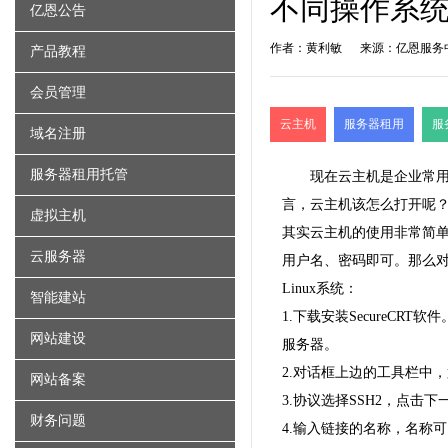
不同操作系
亿恩公告
作者：黄利敏
来源：亿恩服务
产品教程
会员管理
云主机
服务器租用
服
域名注册
服务器租用托管
现在
云主机
是企业常
言，云主机该怎么打开呢
虚拟主机
其实云主机的使用非常简单
云服务器
用户名、密码即可。那么对于
Linux系统：
智能建站
1.下载安装Secure
网站建设
服务器
。
2.对话框上边的工具栏中
网站备案
3.协议选择SSH2，点击
财务问题
4.输入链接的名称，名称