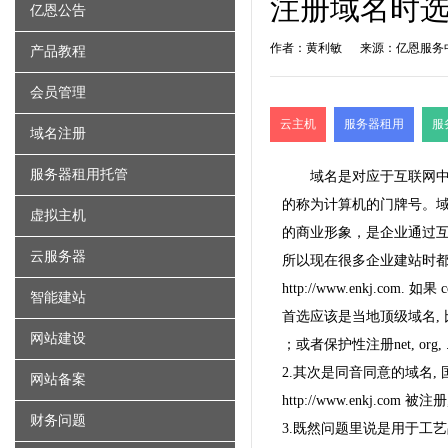
注册域名时
亿恩公告
作者：黄利敏
来源：亿恩服务
产品教程
会员管理
云主机
服务器租用
服
域名注册
服务器租用托管
域名是对应于互联网
的称为计算机的门牌号。
虚拟主机
的商业形象，是企业通过互
云服务器
所以现在很多企业
建站
时
http://www.enkj.co
智能建站
首选应该是当地顶级域名, 比如客户在
网站建设
；或者保护性注册net, org
2.其次是同音同意的域名,
网站备案
http://www.enkj.c
财务问题
3.既然问题里说是用于工艺